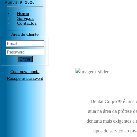
August 9, 2026
Home
Serviços
Contactos
Área de Cliente
Entrar
Criar nova conta
Recuperar password
Dental Corgo ® é uma e
atua na área da prótese de
dentária mais exigentes a
tipos de serviço ao nív